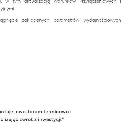
nej, w tym aktualizacją Warunków Przyłączeniowych i
yjnymi.
iągnięcie zakładanych parametrów wydajnościowych
ntuje inwestorom terminową i
izując zwrot z inwestycji.”