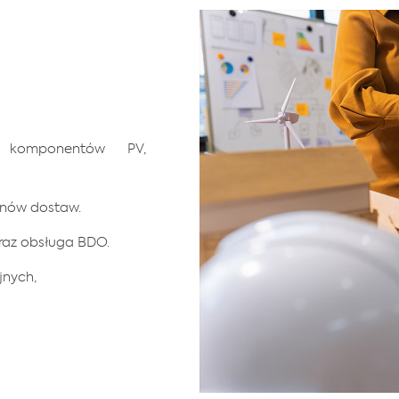
 komponentów PV,
inów dostaw.
raz obsługa BDO.
jnych,