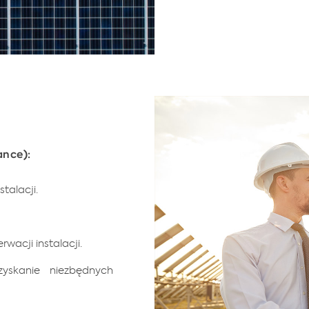
ance):
talacji.
rwacji instalacji.
yskanie niezbędnych