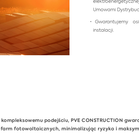
elektroenergetycz
Umowami Dystrybuc
Gwarantujemy os
instalacji.
 i kompleksowemu podejściu, PVE CONSTRUCTION gwara
farm fotowoltaicznych, minimalizując ryzyko i maksymal